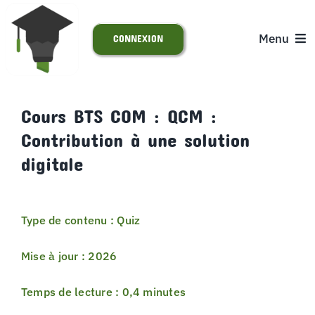
Passer
au
Menu
CONNEXION
contenu
ACCUEIL
Cours BTS COM : QCM :
Contribution à une solution
S’INSCRIRE
digitale
ACTUALITÉS
Type de contenu : Quiz
SUPPORT
Mise à jour : 2026
Temps de lecture : 0,4 minutes