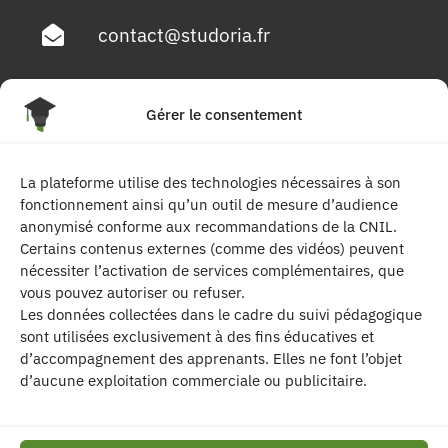
contact@studoria.fr
4 Rue Georges Pompidou
Gérer le consentement
77680 Roissy en Brie
La plateforme utilise des technologies nécessaires à son
Suivez-nous
fonctionnement ainsi qu’un outil de mesure d’audience
anonymisé conforme aux recommandations de la CNIL.
Certains contenus externes (comme des vidéos) peuvent
nécessiter l’activation de services complémentaires, que
vous pouvez autoriser ou refuser.
Les données collectées dans le cadre du suivi pédagogique
sont utilisées exclusivement à des fins éducatives et
d’accompagnement des apprenants. Elles ne font l’objet
| Les contenus publiés sur ce site sont
d’aucune exploitation commerciale ou publicitaire.
protégés par le droit d’auteur. | Site réalisé par l’
agence de communication CDKIT