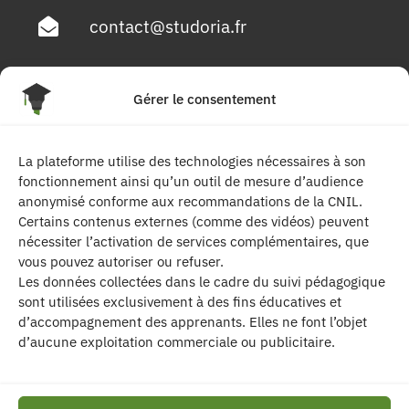
contact@studoria.fr
4 Rue Georges Pompidou
Gérer le consentement
77680 Roissy en Brie
La plateforme utilise des technologies nécessaires à son
Suivez-nous
fonctionnement ainsi qu’un outil de mesure d’audience
anonymisé conforme aux recommandations de la CNIL.
Certains contenus externes (comme des vidéos) peuvent
nécessiter l’activation de services complémentaires, que
vous pouvez autoriser ou refuser.
Les données collectées dans le cadre du suivi pédagogique
sont utilisées exclusivement à des fins éducatives et
d’accompagnement des apprenants. Elles ne font l’objet
| Les contenus publiés sur ce site sont
d’aucune exploitation commerciale ou publicitaire.
protégés par le droit d’auteur. | Site réalisé par l’
agence de communication CDKIT