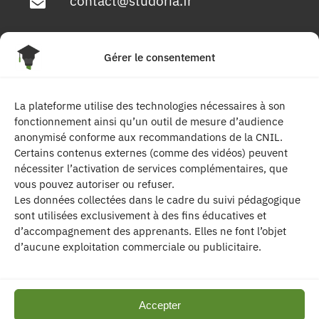
contact@studoria.fr
4 Rue Georges Pompidou
Gérer le consentement
77680 Roissy en Brie
La plateforme utilise des technologies nécessaires à son
Suivez-nous
fonctionnement ainsi qu’un outil de mesure d’audience
anonymisé conforme aux recommandations de la CNIL.
Certains contenus externes (comme des vidéos) peuvent
nécessiter l’activation de services complémentaires, que
vous pouvez autoriser ou refuser.
Les données collectées dans le cadre du suivi pédagogique
sont utilisées exclusivement à des fins éducatives et
d’accompagnement des apprenants. Elles ne font l’objet
| Les contenus publiés sur ce site sont
d’aucune exploitation commerciale ou publicitaire.
protégés par le droit d’auteur. | Site réalisé par l’
agence de communication CDKIT
Accepter