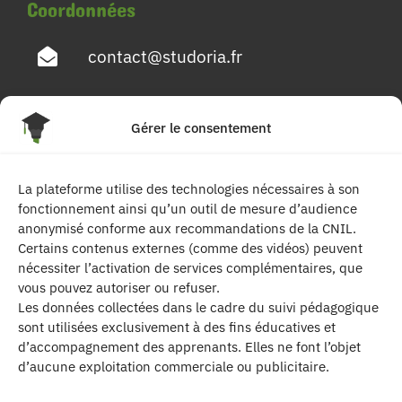
Coordonnées
contact@studoria.fr
4 Rue Georges Pompidou
Gérer le consentement
77680 Roissy en Brie
La plateforme utilise des technologies nécessaires à son
Suivez-nous
fonctionnement ainsi qu’un outil de mesure d’audience
anonymisé conforme aux recommandations de la CNIL.
Certains contenus externes (comme des vidéos) peuvent
nécessiter l’activation de services complémentaires, que
vous pouvez autoriser ou refuser.
Les données collectées dans le cadre du suivi pédagogique
sont utilisées exclusivement à des fins éducatives et
d’accompagnement des apprenants. Elles ne font l’objet
| Les contenus publiés sur ce site sont
d’aucune exploitation commerciale ou publicitaire.
protégés par le droit d’auteur. | Site réalisé par l’