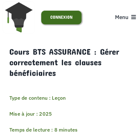
Passer
au
Menu
CONNEXION
contenu
ACCUEIL
Cours BTS ASSURANCE : Gérer
correctement les clauses
S’INSCRIRE
bénéficiaires
ACTUALITÉS
Type de contenu : Leçon
SUPPORT
Mise à jour : 2025
Temps de lecture : 8 minutes