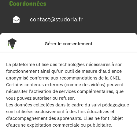
Coordonnées
contact@studoria.fr
4 Rue Georges Pompidou
Gérer le consentement
77680 Roissy en Brie
La plateforme utilise des technologies nécessaires à son
Suivez-nous
fonctionnement ainsi qu’un outil de mesure d’audience
anonymisé conforme aux recommandations de la CNIL.
Certains contenus externes (comme des vidéos) peuvent
nécessiter l’activation de services complémentaires, que
vous pouvez autoriser ou refuser.
Les données collectées dans le cadre du suivi pédagogique
sont utilisées exclusivement à des fins éducatives et
d’accompagnement des apprenants. Elles ne font l’objet
| Les contenus publiés sur ce site sont
d’aucune exploitation commerciale ou publicitaire.
protégés par le droit d’auteur. | Site réalisé par l’