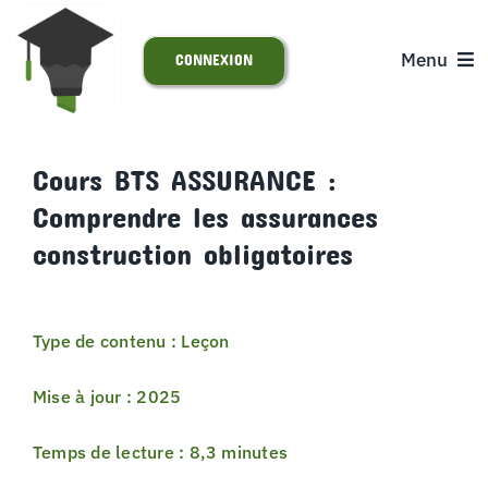
Passer
au
Menu
CONNEXION
contenu
ACCUEIL
Cours BTS ASSURANCE :
Comprendre les assurances
S’INSCRIRE
construction obligatoires
ACTUALITÉS
Type de contenu : Leçon
SUPPORT
Mise à jour : 2025
Temps de lecture : 8,3 minutes