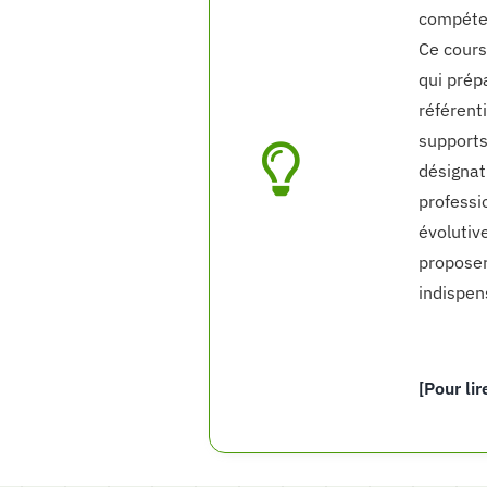
compéten
Ce cours
qui prép
référent
supports
désignat
professi
évolutive
proposer
indispen
[Pour lir