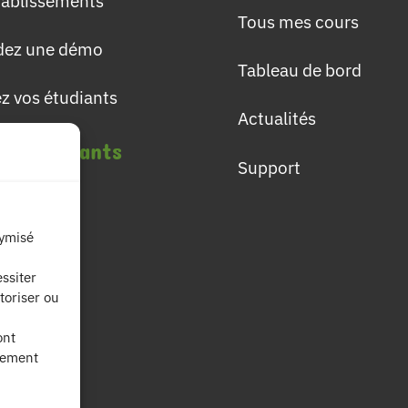
établissements
Tous mes cours
ez une démo
Tableau de bord
ez vos étudiants
Actualités
les étudiants
Support
lômes
nymisé
ières
ssiter
toriser ou
fs
ont
nement