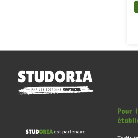
Pour l
établ
est partenaire