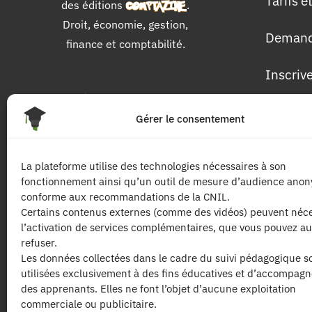
Tarifs 
des éditions
.
Droit, économie, gestion,
Demand
finance et comptabilité.
Inscriv
Pour 
Gérer le consentement
Les dip
La plateforme utilise des technologies nécessaires à son
fonctionnement ainsi qu’un outil de mesure d’audience ano
Les mat
conforme aux recommandations de la CNIL.
Certains contenus externes (comme des vidéos) peuvent néce
l’activation de services complémentaires, que vous pouvez au
Les tari
refuser.
Les données collectées dans le cadre du suivi pédagogique s
utilisées exclusivement à des fins éducatives et d’accompag
des apprenants. Elles ne font l’objet d’aucune exploitation
commerciale ou publicitaire.