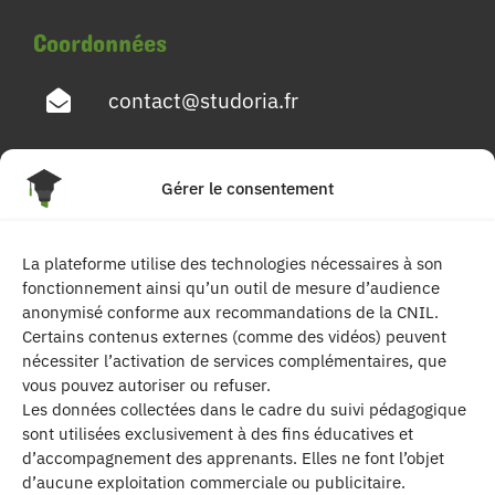
Coordonnées
contact@studoria.fr
4 Rue Georges Pompidou
Gérer le consentement
77680 Roissy en Brie
La plateforme utilise des technologies nécessaires à son
Suivez-nous
fonctionnement ainsi qu’un outil de mesure d’audience
anonymisé conforme aux recommandations de la CNIL.
Certains contenus externes (comme des vidéos) peuvent
nécessiter l’activation de services complémentaires, que
vous pouvez autoriser ou refuser.
Les données collectées dans le cadre du suivi pédagogique
sont utilisées exclusivement à des fins éducatives et
d’accompagnement des apprenants. Elles ne font l’objet
| Les contenus publiés sur ce site sont
d’aucune exploitation commerciale ou publicitaire.