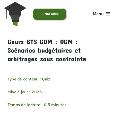
Passer
au
Menu
CONNEXION
contenu
ACCUEIL
Cours BTS COM : QCM :
Scénarios budgétaires et
S’INSCRIRE
arbitrages sous contrainte
ACTUALITÉS
Type de contenu : Quiz
SUPPORT
Mise à jour : 2026
Temps de lecture : 0,5 minutes