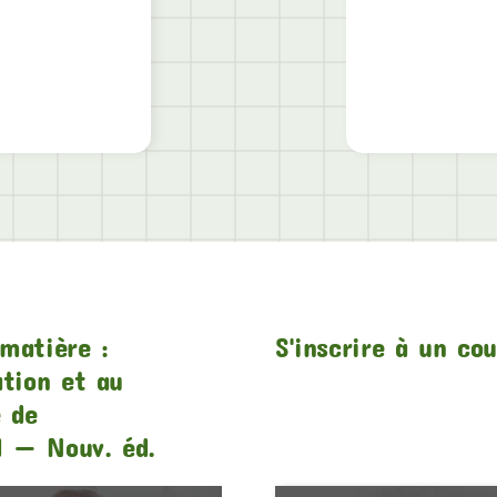
matière :
S'inscrire à un co
ation et au
e de
1 — Nouv. éd.