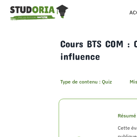
Passer
AC
au
contenu
Cours BTS COM : Q
influence
Type de contenu : Quiz
Mis
Résumé 
Cette év
publiques