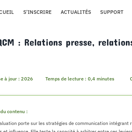
CUEIL
S’INSCRIRE
ACTUALITÉS
SUPPORT
CM : Relations presse, relation
e à jour : 2026
Temps de lecture : 0,4 minutes
du contenu :
aluation porte sur les stratégies de communication intégrant r
 et influence. Elle teste la capacité à arbitrer entre ces leviers