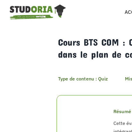
Passer
AC
au
contenu
Cours BTS COM : Q
dans le plan de 
Type de contenu : Quiz
Mis
Résumé 
Cette év
intégran