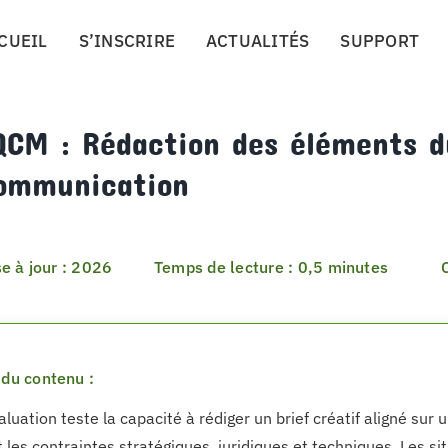
CUEIL
S’INSCRIRE
ACTUALITÉS
SUPPORT
CM : Rédaction des éléments du
communication
e à jour : 2026
Temps de lecture : 0,5 minutes
du contenu :
aluation teste la capacité à rédiger un brief créatif aligné su
t les contraintes stratégiques, juridiques et techniques. Les si