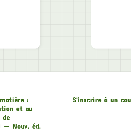
matière :
S'inscrire à un co
ation et au
e de
1 — Nouv. éd.