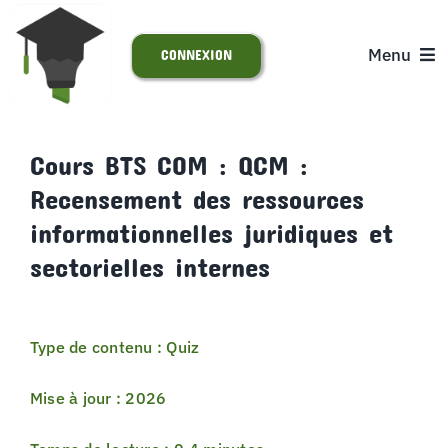
Passer
au
Menu
CONNEXION
contenu
ACCUEIL
Cours BTS COM : QCM :
Recensement des ressources
S’INSCRIRE
informationnelles juridiques et
ACTUALITÉS
sectorielles internes
SUPPORT
Type de contenu : Quiz
Mise à jour : 2026