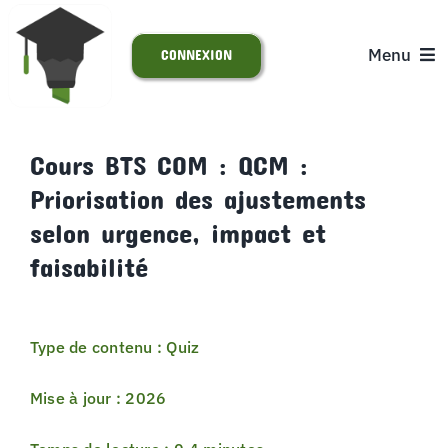
Passer
au
Menu
CONNEXION
contenu
ACCUEIL
Cours BTS COM : QCM :
Priorisation des ajustements
S’INSCRIRE
selon urgence, impact et
ACTUALITÉS
faisabilité
SUPPORT
Type de contenu : Quiz
Mise à jour : 2026