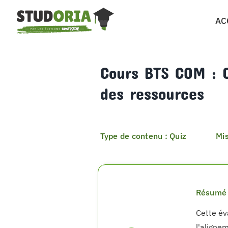
Passer
AC
au
contenu
Cours BTS COM : Q
des ressources
Type de contenu : Quiz
Mis
Résumé 
Cette év
l'alignem