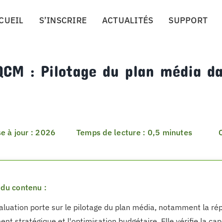
CUEIL
S’INSCRIRE
ACTUALITÉS
SUPPORT
CM : Pilotage du plan média da
e à jour : 2026
Temps de lecture : 0,5 minutes
du contenu :
aluation porte sur le pilotage du plan média, notamment la rép
ent stratégique et l'optimisation budgétaire. Elle vérifie la cap