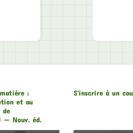
matière :
S'inscrire à un co
ation et au
e de
1 — Nouv. éd.