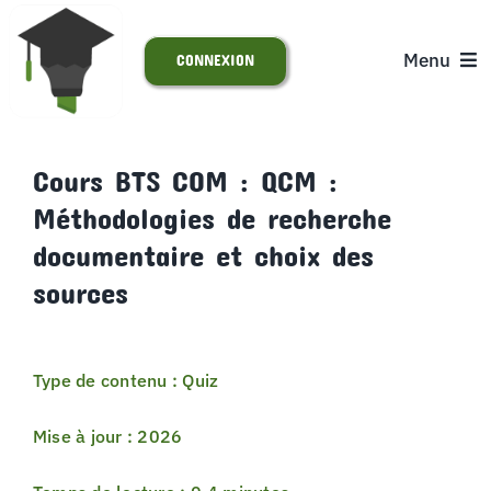
Passer
au
Menu
CONNEXION
contenu
ACCUEIL
Cours BTS COM : QCM :
Méthodologies de recherche
S’INSCRIRE
documentaire et choix des
ACTUALITÉS
sources
SUPPORT
Type de contenu : Quiz
Mise à jour : 2026