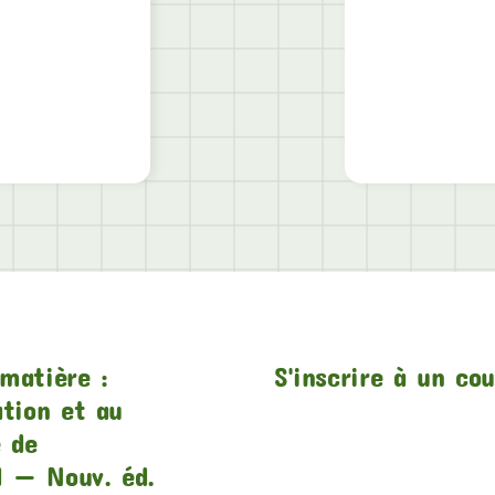
matière :
S'inscrire à un co
ation et au
e de
1 — Nouv. éd.