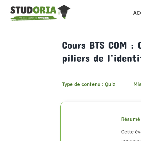
Passer
AC
au
contenu
Cours BTS COM : 
piliers de l’ident
Type de contenu : Quiz
Mis
Résumé 
Cette év
annonceu