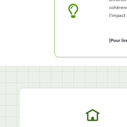
cohérenc
l'impact 
[Pour lir