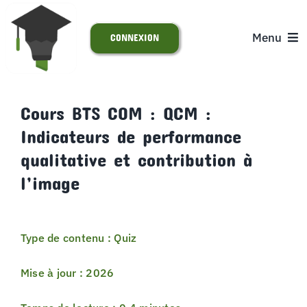
Passer
au
Menu
CONNEXION
contenu
ACCUEIL
Cours BTS COM : QCM :
Indicateurs de performance
S’INSCRIRE
qualitative et contribution à
ACTUALITÉS
l’image
SUPPORT
Type de contenu : Quiz
Mise à jour : 2026