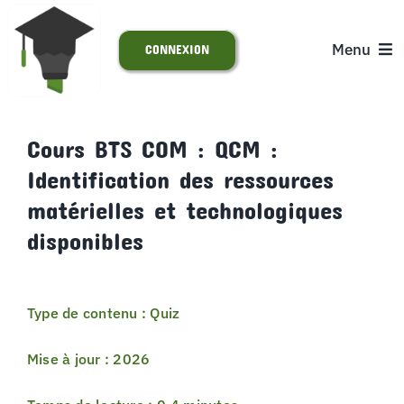
Passer
au
Menu
CONNEXION
contenu
ACCUEIL
Cours BTS COM : QCM :
Identification des ressources
S’INSCRIRE
matérielles et technologiques
ACTUALITÉS
disponibles
SUPPORT
Type de contenu : Quiz
Mise à jour : 2026