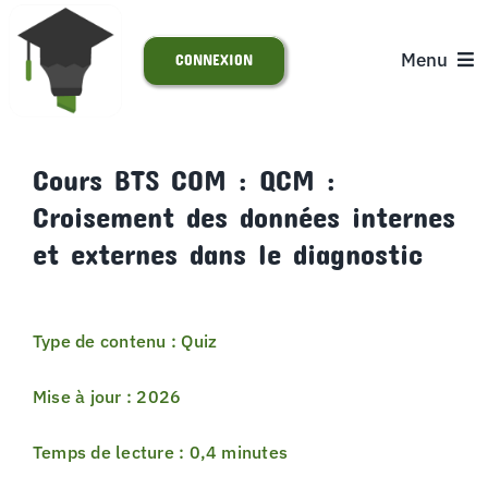
Passer
au
Menu
CONNEXION
contenu
ACCUEIL
Cours BTS COM : QCM :
Croisement des données internes
S’INSCRIRE
et externes dans le diagnostic
ACTUALITÉS
Type de contenu : Quiz
SUPPORT
Mise à jour : 2026
Temps de lecture : 0,4 minutes