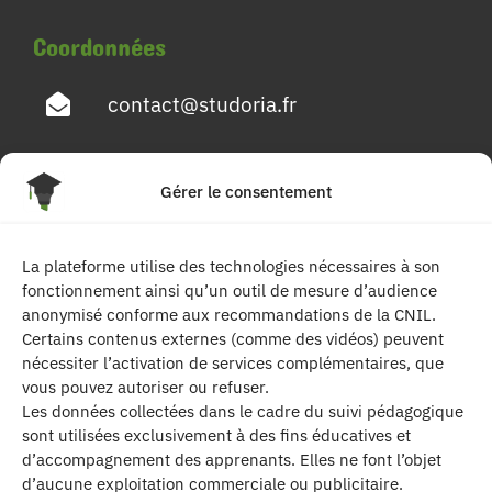
Coordonnées
contact@studoria.fr
4 Rue Georges Pompidou
Gérer le consentement
77680 Roissy en Brie
La plateforme utilise des technologies nécessaires à son
Suivez-nous
fonctionnement ainsi qu’un outil de mesure d’audience
anonymisé conforme aux recommandations de la CNIL.
Certains contenus externes (comme des vidéos) peuvent
nécessiter l’activation de services complémentaires, que
vous pouvez autoriser ou refuser.
Les données collectées dans le cadre du suivi pédagogique
sont utilisées exclusivement à des fins éducatives et
d’accompagnement des apprenants. Elles ne font l’objet
| Les contenus publiés sur ce site sont
d’aucune exploitation commerciale ou publicitaire.