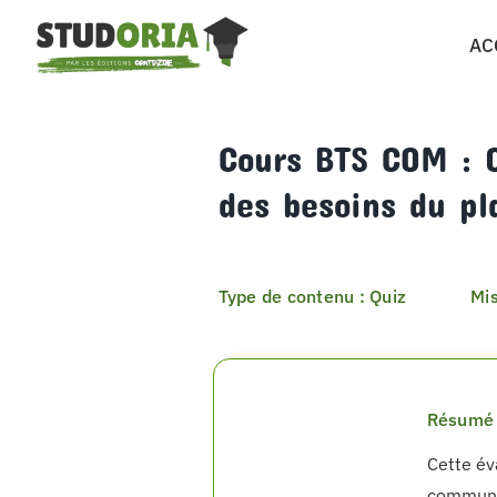
Passer
AC
au
contenu
Cours BTS COM : Q
des besoins du p
Type de contenu : Quiz
Mis
Résumé 
Cette év
communic