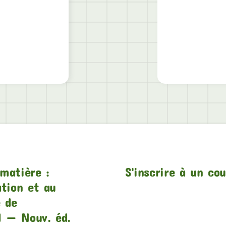
matière :
S'inscrire à un co
ation et au
e de
1 — Nouv. éd.