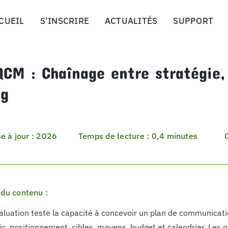
CUEIL
S’INSCRIRE
ACTUALITÉS
SUPPORT
CM : Chaînage entre stratégie, 
ng
e à jour : 2026
Temps de lecture : 0,4 minutes
du contenu :
aluation teste la capacité à concevoir un plan de communicati
ic, positionnement, cibles, moyens, budget et calendrier. Les 