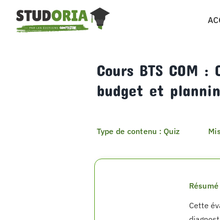
Passer
AC
au
contenu
Cours BTS COM : Q
budget et planni
Type de contenu : Quiz
Mis
Résumé 
Cette év
diagnost