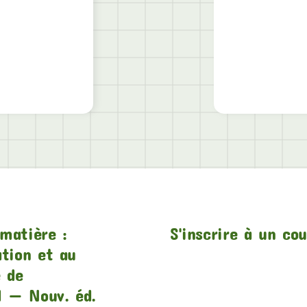
matière :
S'inscrire à un co
ation et au
e de
1 — Nouv. éd.