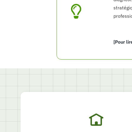
stratégi
professi
[Pour lir