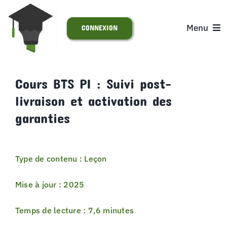
Passer
au
Menu
CONNEXION
contenu
ACCUEIL
Cours BTS PI : Suivi post-
livraison et activation des
S’INSCRIRE
garanties
ACTUALITÉS
Type de contenu : Leçon
SUPPORT
Mise à jour : 2025
Temps de lecture : 7,6 minutes