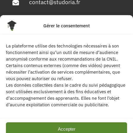
contact@studoria.fr
4 Rue Georges Pompidou
Gérer le consentement
77680 Roissy en Brie
La plateforme utilise des technologies nécessaires à son
Suivez-nous
fonctionnement ainsi qu’un outil de mesure d’audience
anonymisé conforme aux recommandations de la CNIL.
Certains contenus externes (comme des vidéos) peuvent
nécessiter l’activation de services complémentaires, que
vous pouvez autoriser ou refuser.
Les données collectées dans le cadre du suivi pédagogique
sont utilisées exclusivement à des fins éducatives et
d’accompagnement des apprenants. Elles ne font l’objet
| Les contenus publiés sur ce site sont
d’aucune exploitation commerciale ou publicitaire.
protégés par le droit d’auteur. | Site réalisé par l’
agence de communication CDKIT
Accepter