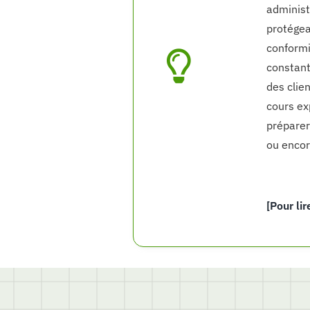
administ
protégea
conformi
constant
des clien
cours exp
préparer 
ou encor
[Pour lir