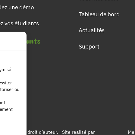
ez une démo
Tableau de bord
ez vos étudiants
Actualités
les étudiants
Support
lômes
nymisé
ières
ssiter
toriser ou
fs
ont
nement
égés par le droit d’auteur. | Site réalisé par
Men