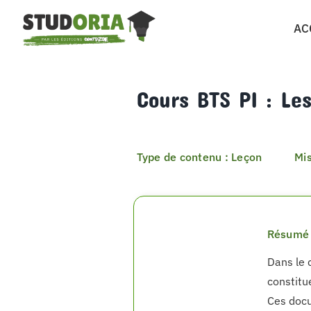
Passer
AC
au
contenu
Cours BTS PI : Les
Type de contenu : Leçon
Mis
Résumé 
Dans le 
constitu
Ces docu