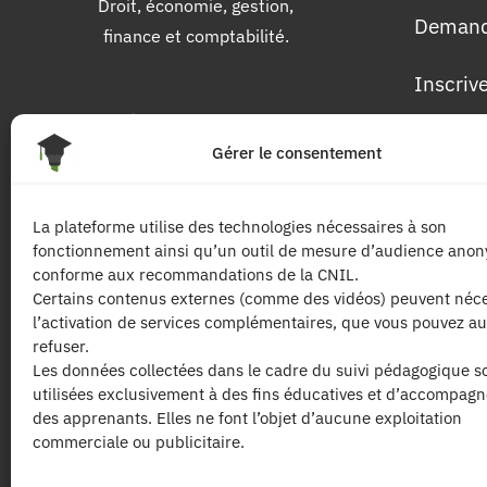
Droit, économie, gestion,
Demand
finance et comptabilité.
Inscriv
Pour 
Gérer le consentement
Les dip
La plateforme utilise des technologies nécessaires à son
fonctionnement ainsi qu’un outil de mesure d’audience ano
Les mat
conforme aux recommandations de la CNIL.
Certains contenus externes (comme des vidéos) peuvent néce
l’activation de services complémentaires, que vous pouvez au
Les tari
refuser.
Les données collectées dans le cadre du suivi pédagogique s
utilisées exclusivement à des fins éducatives et d’accompag
des apprenants. Elles ne font l’objet d’aucune exploitation
commerciale ou publicitaire.
| Les contenus publiés sur ce site sont prot