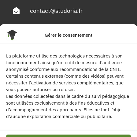
contact@studoria.fr
4 Rue Georges Pompidou
Gérer le consentement
77680 Roissy en Brie
La plateforme utilise des technologies nécessaires à son
Suivez-nous
fonctionnement ainsi qu’un outil de mesure d’audience
anonymisé conforme aux recommandations de la CNIL.
Certains contenus externes (comme des vidéos) peuvent
nécessiter l’activation de services complémentaires, que
vous pouvez autoriser ou refuser.
Les données collectées dans le cadre du suivi pédagogique
sont utilisées exclusivement à des fins éducatives et
d’accompagnement des apprenants. Elles ne font l’objet
| Les contenus publiés sur ce site sont
d’aucune exploitation commerciale ou publicitaire.
protégés par le droit d’auteur. | Site réalisé par l’
agence de communication CDKIT