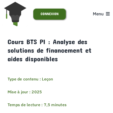
Passer
au
Menu
CONNEXION
contenu
ACCUEIL
Cours BTS PI : Analyse des
solutions de financement et
S’INSCRIRE
aides disponibles
ACTUALITÉS
Type de contenu : Leçon
SUPPORT
Mise à jour : 2025
Temps de lecture : 7,5 minutes