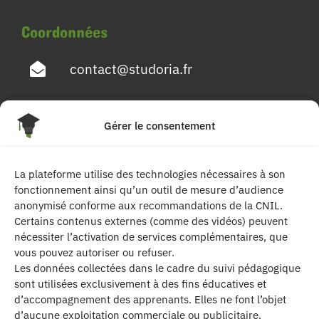
Coordonnées
contact@studoria.fr
4 Rue Georges Pompidou
Gérer le consentement
77680 Roissy en Brie
La plateforme utilise des technologies nécessaires à son
Suivez-nous
fonctionnement ainsi qu’un outil de mesure d’audience
anonymisé conforme aux recommandations de la CNIL.
Certains contenus externes (comme des vidéos) peuvent
nécessiter l’activation de services complémentaires, que
vous pouvez autoriser ou refuser.
Les données collectées dans le cadre du suivi pédagogique
sont utilisées exclusivement à des fins éducatives et
d’accompagnement des apprenants. Elles ne font l’objet
| Les contenus publiés sur ce site sont
d’aucune exploitation commerciale ou publicitaire.