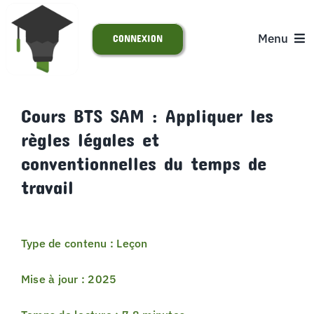
Passer
au
Menu
CONNEXION
contenu
ACCUEIL
Cours BTS SAM : Appliquer les
règles légales et
S’INSCRIRE
conventionnelles du temps de
ACTUALITÉS
travail
SUPPORT
Type de contenu : Leçon
Mise à jour : 2025