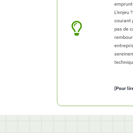
emprunt,
L’enjeu ?
courant 
pas de ca
rembours
entrepri
sereinem
techniqu
[Pour lir