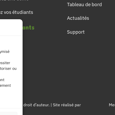
Tableau de bord
ez vos étudiants
Actualités
les étudiants
Support
lômes
nymisé
ières
ssiter
toriser ou
fs
ont
nement
égés par le droit d’auteur. | Site réalisé par
Men