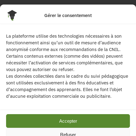
4 Rue Georges Pompidou
Gérer le consentement
77680 Roissy en Brie
La plateforme utilise des technologies nécessaires à son
Suivez-nous
fonctionnement ainsi qu’un outil de mesure d’audience
anonymisé conforme aux recommandations de la CNIL.
Certains contenus externes (comme des vidéos) peuvent
nécessiter l’activation de services complémentaires, que
vous pouvez autoriser ou refuser.
Les données collectées dans le cadre du suivi pédagogique
sont utilisées exclusivement à des fins éducatives et
d’accompagnement des apprenants. Elles ne font l’objet
| Les contenus publiés sur ce site sont
d’aucune exploitation commerciale ou publicitaire.
protégés par le droit d’auteur. | Site réalisé par l’
agence de communication CDKIT
Accepter
Mentions légales
|
Politique de confidentialité
|
Refuser