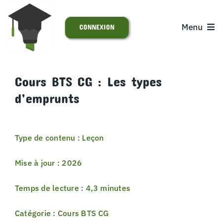
Passer
au
Menu
CONNEXION
contenu
ACCUEIL
Cours BTS CG : Les types
d’emprunts
S’INSCRIRE
ACTUALITÉS
Type de contenu : Leçon
SUPPORT
Mise à jour : 2026
Temps de lecture : 4,3 minutes
Catégorie : Cours BTS CG