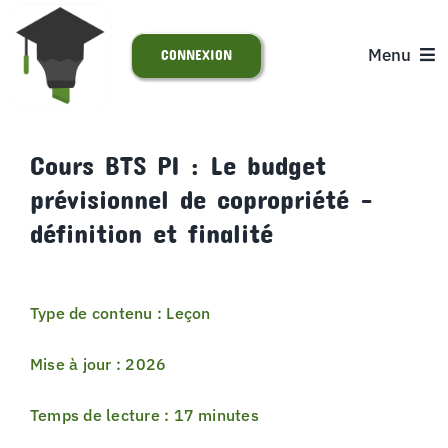
Passer
au
Menu
CONNEXION
contenu
ACCUEIL
Cours BTS PI : Le budget
prévisionnel de copropriété –
S’INSCRIRE
définition et finalité
ACTUALITÉS
Type de contenu : Leçon
SUPPORT
Mise à jour : 2026
Temps de lecture : 17 minutes