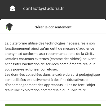
contact@studoria.fr
4 Rue Georges Pompidou
Gérer le consentement
77680 Roissy en Brie
La plateforme utilise des technologies nécessaires à son
Suivez-nous
fonctionnement ainsi qu’un outil de mesure d’audience
anonymisé conforme aux recommandations de la CNIL.
Certains contenus externes (comme des vidéos) peuvent
nécessiter l’activation de services complémentaires, que
vous pouvez autoriser ou refuser.
Les données collectées dans le cadre du suivi pédagogique
sont utilisées exclusivement à des fins éducatives et
d’accompagnement des apprenants. Elles ne font l’objet
| Les contenus publiés sur ce site sont
d’aucune exploitation commerciale ou publicitaire.
protégés par le droit d’auteur. | Site réalisé par l’
agence de communication CDKIT