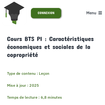
Passer
au
Menu
CONNEXION
contenu
ACCUEIL
Cours BTS PI : Caractéristiques
économiques et sociales de la
S’INSCRIRE
copropriété
ACTUALITÉS
Type de contenu : Leçon
SUPPORT
Mise à jour : 2025
Temps de lecture : 6,8 minutes