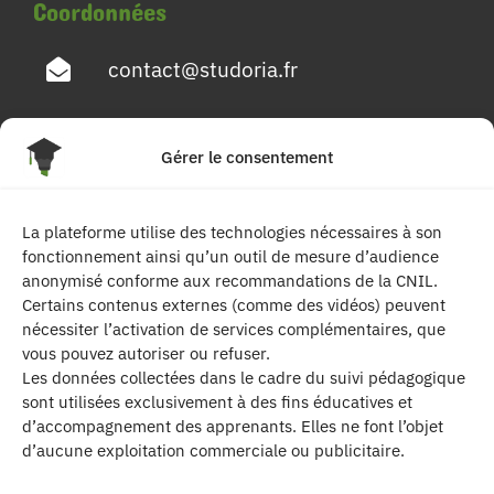
Coordonnées
contact@studoria.fr
4 Rue Georges Pompidou
Gérer le consentement
77680 Roissy en Brie
La plateforme utilise des technologies nécessaires à son
Suivez-nous
fonctionnement ainsi qu’un outil de mesure d’audience
anonymisé conforme aux recommandations de la CNIL.
Certains contenus externes (comme des vidéos) peuvent
nécessiter l’activation de services complémentaires, que
vous pouvez autoriser ou refuser.
Les données collectées dans le cadre du suivi pédagogique
sont utilisées exclusivement à des fins éducatives et
d’accompagnement des apprenants. Elles ne font l’objet
| Les contenus publiés sur ce site sont
d’aucune exploitation commerciale ou publicitaire.
protégés par le droit d’auteur. | Site réalisé par l’