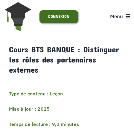
Passer
au
Menu
CONNEXION
contenu
ACCUEIL
Cours BTS BANQUE : Distinguer
les rôles des partenaires
S’INSCRIRE
externes
ACTUALITÉS
Type de contenu : Leçon
SUPPORT
Mise à jour : 2025
Temps de lecture : 9,2 minutes