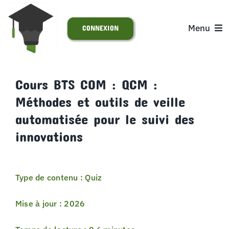
Passer
au
Menu
CONNEXION
contenu
ACCUEIL
Cours BTS COM : QCM :
Méthodes et outils de veille
S’INSCRIRE
automatisée pour le suivi des
ACTUALITÉS
innovations
SUPPORT
Type de contenu : Quiz
Mise à jour : 2026