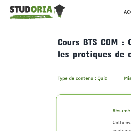
Passer
AC
au
contenu
Cours BTS COM : Q
les pratiques de
Type de contenu : Quiz
Mis
Résumé 
Cette év
contempor