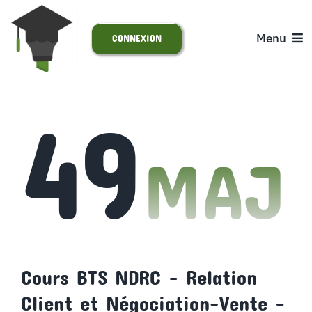
Passer
au
Menu
CONNEXION
contenu
ACCUEIL
49
S’INSCRIRE
MAJ
ACTUALITÉS
SUPPORT
Cours BTS NDRC – Relation
Client et Négociation-Vente –